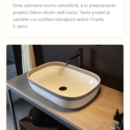
Dnes začneme trochu netradičně, a to představením
projektu Dáme věcem další šanci. Tento projekt je
zaměřen na rozšíření stávajících aktivit Charity.
V rámci