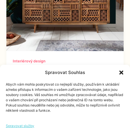
Interiérový design
Komody, které poslouží jako solitér
Spravovat Souhlas
Hledáte originální kousek do vašeho domova, který
Abych vám mohla poskytovat co nejlepší služby, používám k ukládání
má přitáhnout pozornost? Potřebujete úložný
a/nebo přístupu k informacím o vašem zařízení technologie, jako jsou
soubory cookies. Váš souhlas mi umožňuje zpracovávat údaje, například
prostor? Nábytek, který vydrží? Jste ochotni
o vašem chování při procházení nebo jedinečná ID na tomto webu.
investovat svoje
Pokud souhlas neudělíte nebo jej odvoláte, může to nepříznivě ovlivnit
některé vlastnosti a funkce.
Spravovat služby