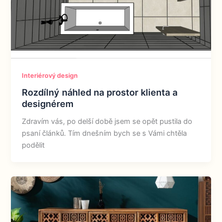
Interiérový design
Rozdílný náhled na prostor klienta a
designérem
Zdravím vás, po delší době jsem se opět pustila do
psaní článků. Tím dnešním bych se s Vámi chtěla
podělit