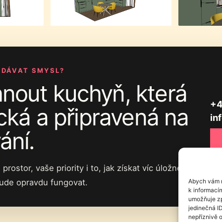
 DÁVAT SMYSL?
out kuchyň, která
+4
cká a připravená na
in
ání.
stor, vaše priority i to, jak získat víc úložného
Abych vám m
 bude opravdu fungovat.
k informací
umožňuje zp
jedinečná I
nepříznivě o