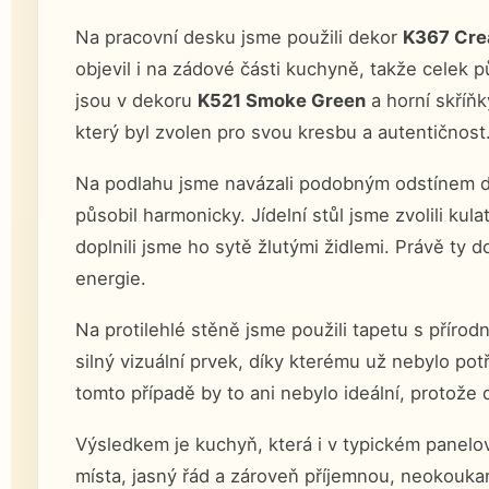
Na pracovní desku jsme použili dekor
K367 Cr
objevil i na zádové části kuchyně, takže celek 
jsou v dekoru
K521 Smoke Green
a horní skříň
který byl zvolen pro svou kresbu a autentičnost
Na podlahu jsme navázali podobným odstínem dř
působil harmonicky. Jídelní stůl jsme zvolili kula
doplnili jsme ho sytě žlutými židlemi. Právě ty 
energie.
Na protilehlé stěně jsme použili tapetu s příro
silný vizuální prvek, díky kterému už nebylo po
tomto případě by to ani nebylo ideální, protože d
Výsledkem je kuchyň, která i v typickém panelo
místa, jasný řád a zároveň příjemnou, neokouk