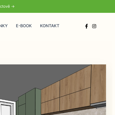
uctově ->
NKY
E-BOOK
KONTAKT