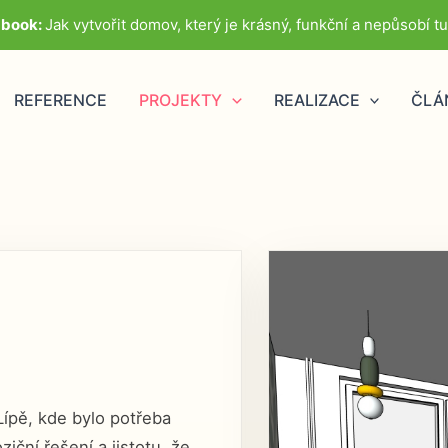
-book:
Jak vytvořit domov, který je krásný, funkční a nepůsobí t
REFERENCE
PROJEKTY
REALIZACE
ČLÁ
ípě, kde bylo potřeba
iční řešení a jistotu, že