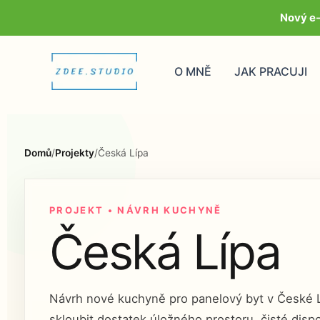
Přeskočit
Nový e
na
obsah
O MNĚ
JAK PRACUJI
Domů
/
Projekty
/
Česká Lípa
PROJEKT • NÁVRH KUCHYNĚ
Česká Lípa
Návrh nové kuchyně pro panelový byt v České L
skloubit dostatek úložného prostoru, čisté dispoz