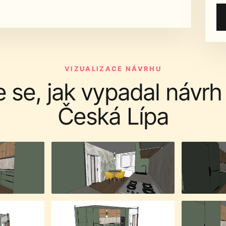
VIZUALIZACE NÁVRHU
e se, jak vypadal návr
Česká Lípa