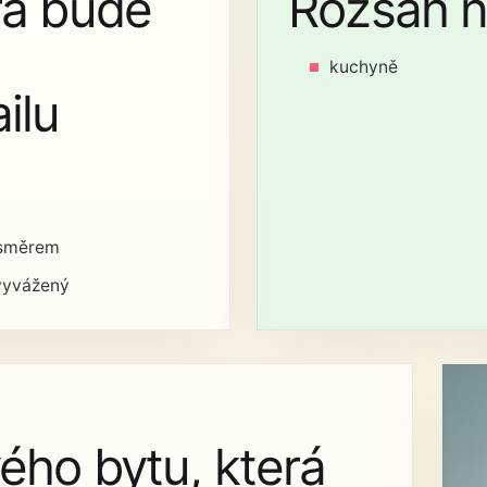
rá bude
Rozsah n
kuchyně
ilu
 směrem
 vyvážený
ého bytu, která