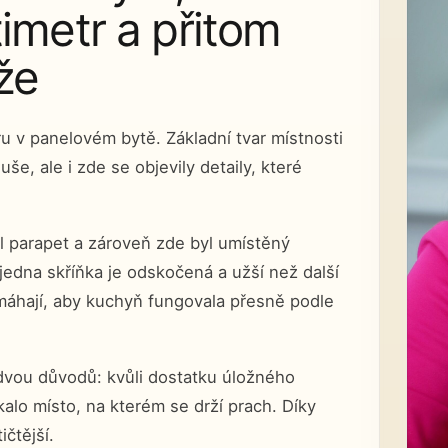
imetr a přitom
že
u v panelovém bytě. Základní tvar místnosti
še, ale i zde se objevily detaily, které
l parapet a zároveň zde byl umístěný
jedna skříňka je odskočená a užší než další
omáhají, aby kuchyň fungovala přesně podle
e dvou důvodů: kvůli dostatku úložného
kalo místo, na kterém se drží prach. Díky
čtější.