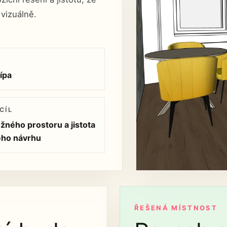
vizuálně.
ípa
CÍL
ožného prostoru a jistota
ého návrhu
ŘEŠENÁ MÍSTNOST