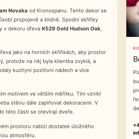
eam Novaka
od Kronospanu. Tento dekor se
působí propojeně a klidně. Spodní skříňky
ky v dekoru dřeva
K529 Gold Hudson Oak
,
.
K
eva jako na horních skříňkách, aby prostor
B
tý, protože na něj byla klientka zvyklá, a
dodaly kuchyni pozitivní nádech a více
Pl
bu
pr
dním motivem ve větším měřítku. Tím vznikl
ře
třeba stěnu dále zaplňovat dekoracemi. V
de
o této části se otevírají dveře.
+4
vém prostoru nabízí dostatek úložného
in
anou atmosféru.