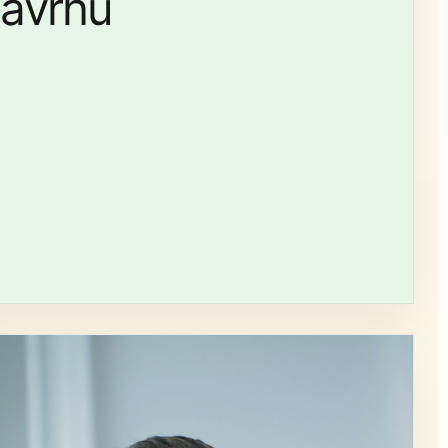
ávrhu