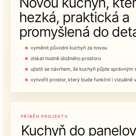
Novou kuchyň, kte
hezká, praktická a
promyšlená do deta
vyměnit původní kuchyň za novou
získat hodně úložného prostoru
ujistit se návrhem, že kuchyň půjde správným
vytvořit prostor, který bude funkční i vizuálně
PŘÍBĚH PROJEKTU
Kuchyň do panelov