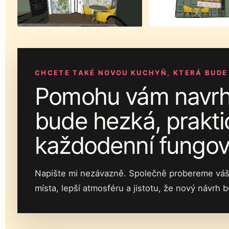
CHCETE TAKÉ NOVOU KUCHYŇ, KTERÁ BUDE
Pomohu vám navrhn
bude hezká, prakti
každodenní fungov
Napište mi nezávazně. Společně probereme váš pro
místa, lepší atmosféru a jistotu, že nový návrh