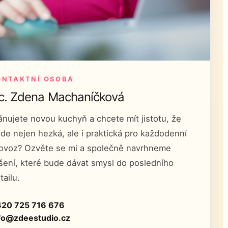
ONTAKTNÍ OSOBA
c. Zdena Machaníčková
ánujete novou kuchyň a chcete mít jistotu, že
de nejen hezká, ale i praktická pro každodenní
ovoz? Ozvěte se mi a společně navrhneme
šení, které bude dávat smysl do posledního
tailu.
20 725 716 676
fo@zdeestudio.cz