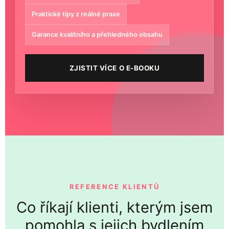
Praktické tipy z reálné praxe
Garance kvalitního a přehledného obsahu
ZJISTIT VÍCE O E-BOOKU
REFERENCE KLIENTŮ
Co říkají klienti, kterým jsem
pomohla s jejich bydlením