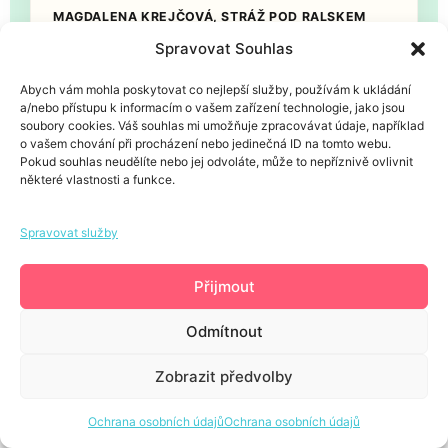
MAGDALENA KREJČOVÁ, STRÁŽ POD RALSKEM
Spravovat Souhlas
Abych vám mohla poskytovat co nejlepší služby, používám k ukládání
a/nebo přístupu k informacím o vašem zařízení technologie, jako jsou
OVĚŘENÁ RECENZE
soubory cookies. Váš souhlas mi umožňuje zpracovávat údaje, například
o vašem chování při procházení nebo jedinečná ID na tomto webu.
„Služby paní Solničkové rozhodně doporučuji.
Pokud souhlas neudělíte nebo jej odvoláte, může to nepříznivě ovlivnit
Přístup je vysoce seriózní, ocenila jsem flexibilitu,
některé vlastnosti a funkce.
kreativitu a profesionalitu.”
Spravovat služby
HALÍČKOVÁ, DĚČÍN
Přijmout
Odmítnout
OVĚŘENÁ RECENZE
Zobrazit předvolby
„Velice se nám líbilo, jak byl pokojíček vyřešen
Ochrana osobních údajů
Ochrana osobních údajů
dispozičně a jak byly zpracovány všechny naše
požadavky. Rozhodně nelitujeme.”