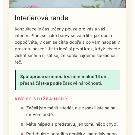
Interiérové rande
Konzultace je čas určený pouze pro vás a váš
interiér. Ptám se, jaké barvy se vám líbí, jak doma
odpočíváte, v čem se cítíte dobře a co vám naopak v
prostoru nesedí. Je to ideální první krok, když chcete
získat směr a ujistit se, že spolu najdeme společnou
řeč.
Spolupráce se mnou trvá minimálně 14 dní,
přesná částka podle časové náročnosti.
KDY SE SLUŽBA HODÍ:
Začali jste měnit interiér, ale zasekli jste se na
mrtvém bodě.
Máte nápad a představu, jen tomu něco chybí.
Potřebujete poradit s doplňky, materiály nebo